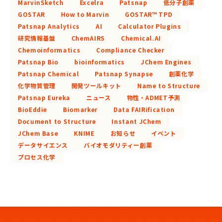
MarvinSketch
Excelra
Patsnap
低分子創薬
GOSTAR
How to Marvin
GOSTAR™ TPD
Patsnap Analytics
AI
Calculator Plugins
研究情報基盤
ChemAIRS
Chemical.AI
Chemoinformatics
Compliance Checker
Patsnap Bio
bioinformatics
JChem Engines
Patsnap Chemical
Patsnap Synapse
創薬化学
化学物質管理
開発ツールキット
Name to Structure
Patsnap Eureka
ニュース
物性・ADMET予測
BioEddie
Biomarker
Data FAIRification
Document to Structure
Instant JChem
JChem Base
KNIME
お知らせ
イベント
データサイエンス
バイオモダリティー創薬
プロセス化学