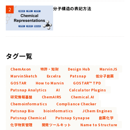
分子構造の表記方法
タグ一覧
ChemAxon
特許・知財
Design Hub
MarvinJS
MarvinSketch
Excelra
Patsnap
低分子創薬
GOSTAR
How to Marvin
GOSTAR™ TPD
Patsnap Analytics
AI
Calculator Plugins
研究情報基盤
ChemAIRS
Chemical.AI
Chemoinformatics
Compliance Checker
Patsnap Bio
bioinformatics
JChem Engines
Patsnap Chemical
Patsnap Synapse
創薬化学
化学物質管理
開発ツールキット
Name to Structure