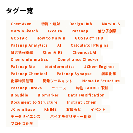
タグ一覧
ChemAxon
特許・知財
Design Hub
MarvinJS
MarvinSketch
Excelra
Patsnap
低分子創薬
GOSTAR
How to Marvin
GOSTAR™ TPD
Patsnap Analytics
AI
Calculator Plugins
研究情報基盤
ChemAIRS
Chemical.AI
Chemoinformatics
Compliance Checker
Patsnap Bio
bioinformatics
JChem Engines
Patsnap Chemical
Patsnap Synapse
創薬化学
化学物質管理
開発ツールキット
Name to Structure
Patsnap Eureka
ニュース
物性・ADMET予測
BioEddie
Biomarker
Data FAIRification
Document to Structure
Instant JChem
JChem Base
KNIME
お知らせ
イベント
データサイエンス
バイオモダリティー創薬
プロセス化学