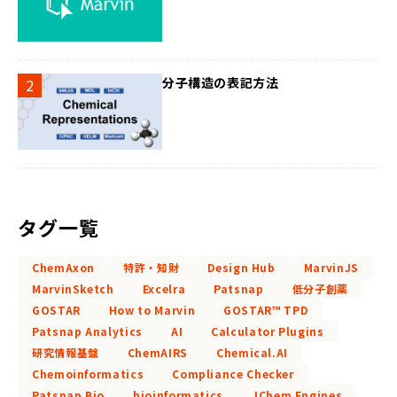
分子構造の表記方法
タグ一覧
ChemAxon
特許・知財
Design Hub
MarvinJS
MarvinSketch
Excelra
Patsnap
低分子創薬
GOSTAR
How to Marvin
GOSTAR™ TPD
Patsnap Analytics
AI
Calculator Plugins
研究情報基盤
ChemAIRS
Chemical.AI
Chemoinformatics
Compliance Checker
Patsnap Bio
bioinformatics
JChem Engines