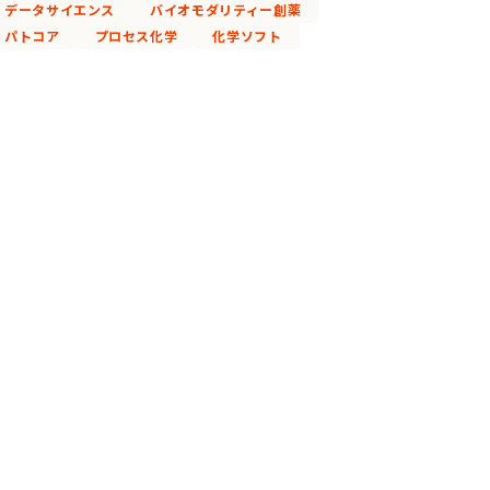
データサイエンス
バイオモダリティー創薬
パトコア
プロセス化学
化学ソフト