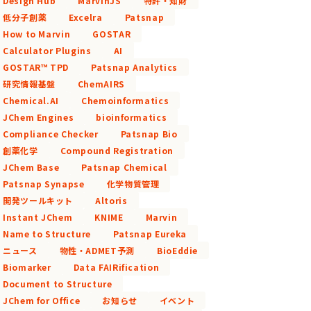
Design Hub
MarvinJS
特許・知財
低分子創薬
Excelra
Patsnap
How to Marvin
GOSTAR
Calculator Plugins
AI
GOSTAR™ TPD
Patsnap Analytics
研究情報基盤
ChemAIRS
Chemical.AI
Chemoinformatics
JChem Engines
bioinformatics
Compliance Checker
Patsnap Bio
創薬化学
Compound Registration
JChem Base
Patsnap Chemical
Patsnap Synapse
化学物質管理
開発ツールキット
Altoris
Instant JChem
KNIME
Marvin
Name to Structure
Patsnap Eureka
ニュース
物性・ADMET予測
BioEddie
Biomarker
Data FAIRification
Document to Structure
JChem for Office
お知らせ
イベント