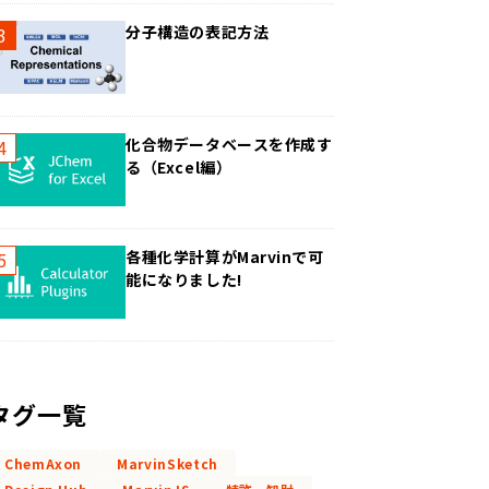
分子構造の表記方法
化合物データベースを作成す
る（Excel編）
各種化学計算がMarvinで可
能になりました!
タグ一覧
ChemAxon
MarvinSketch