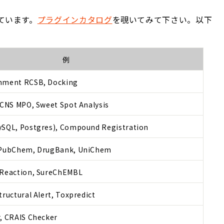
ています。
プラグインカタログ
を覗いてみて下さい。以下
例
gnment RCSB, Docking
 CNS MPO, Sweet Spot Analysis
ySQL, Postgres), Compound Registration
, PubChem, DrugBank, UniChem
 Reaction, SureChEMBL
tructural Alert, Toxpredict
, CRAIS Checker