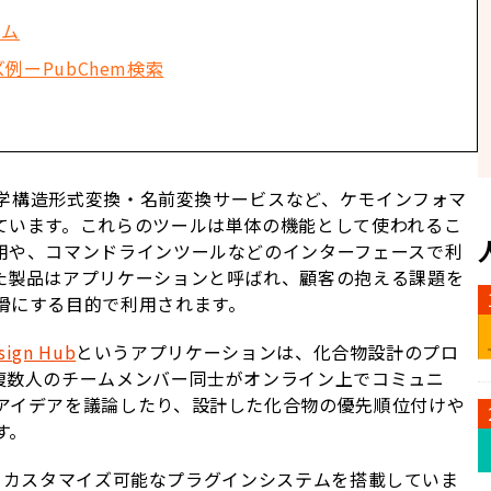
テム
イズ例ーPubChem検索
や化学構造形式変換・名前変換サービスなど、ケモインフォマ
ています。これらのツールは単体の機能として使われるこ
用や、コマンドラインツールなどのインターフェースで利
た製品はアプリケーションと呼ばれ、顧客の抱える課題を
滑にする目的で利用されます。
sign Hub
というアプリケーションは、化合物設計のプロ
複数人のチームメンバー同士がオンライン上でコミュニ
アイデアを議論したり、設計した化合物の優先順位付けや
す。
できるカスタマイズ可能なプラグインシステムを搭載していま