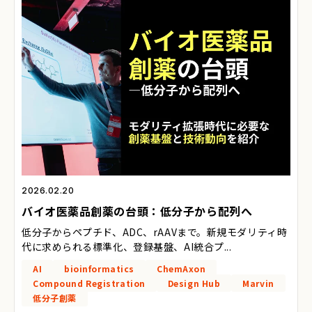
2026.02.20
バイオ医薬品創薬の台頭：低分子から配列へ
低分子からペプチド、ADC、rAAVまで。新規モダリティ時
代に求められる標準化、登録基盤、AI統合プ...
AI
bioinformatics
ChemAxon
Compound Registration
Design Hub
Marvin
低分子創薬