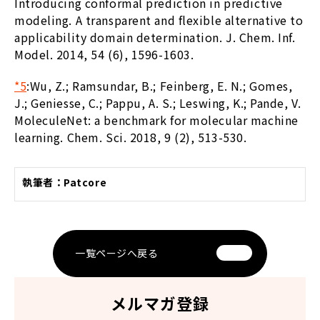
Introducing conformal prediction in predictive
modeling. A transparent and flexible alternative to
applicability domain determination. J. Chem. Inf.
Model. 2014, 54 (6), 1596-1603.
*5
:
Wu, Z.; Ramsundar, B.; Feinberg, E. N.; Gomes,
J.; Geniesse, C.; Pappu, A. S.; Leswing, K.; Pande, V.
MoleculeNet: a benchmark for molecular machine
learning. Chem. Sci. 2018, 9 (2), 513-530.
執筆者：Patcore
一覧ページへ戻る
メルマガ登録