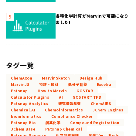
各種化学計算がMarvinで可能になり
ました!
タグ一覧
ChemAxon
MarvinSketch
Design Hub
MarvinJS
特許・知財
低分子創薬
Excelra
Patsnap
How to Marvin
GOSTAR
Calculator Plugins
AI
GOSTAR™ TPD
Patsnap Analytics
研究情報基盤
ChemAIRS
Chemical.AI
Chemoinformatics
JChem Engines
bioinformatics
Compliance Checker
Patsnap Bio
創薬化学
Compound Registration
JChem Base
Patsnap Chemical
Patsnap Synapse
化学物質管理
開発ツールキット