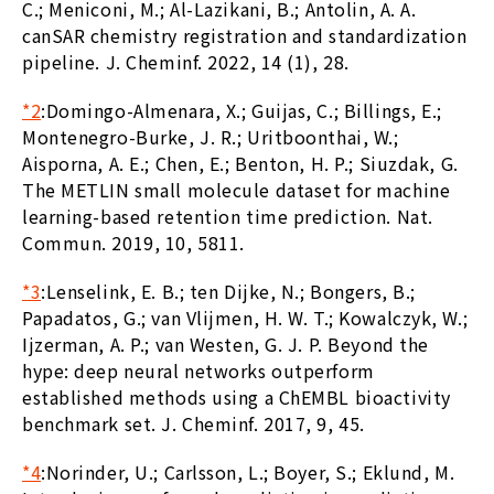
C.; Meniconi, M.; Al-Lazikani, B.; Antolin, A. A.
canSAR chemistry registration and standardization
pipeline. J. Cheminf. 2022, 14 (1), 28.
*2
:
Domingo-Almenara, X.; Guijas, C.; Billings, E.;
Montenegro-Burke, J. R.; Uritboonthai, W.;
Aisporna, A. E.; Chen, E.; Benton, H. P.; Siuzdak, G.
The METLIN small molecule dataset for machine
learning-based retention time prediction. Nat.
Commun. 2019, 10, 5811.
*3
:
Lenselink, E. B.; ten Dijke, N.; Bongers, B.;
Papadatos, G.; van Vlijmen, H. W. T.; Kowalczyk, W.;
Ijzerman, A. P.; van Westen, G. J. P. Beyond the
hype: deep neural networks outperform
established methods using a ChEMBL bioactivity
benchmark set. J. Cheminf. 2017, 9, 45.
*4
:
Norinder, U.; Carlsson, L.; Boyer, S.; Eklund, M.