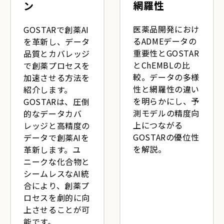
網羅性
ン
医薬品開発におけ
GOSTARで創薬AI
るADMEデータの
を革新し、データ
重要性とGOSTAR
品質とカバレッジ
とChEMBLの比
で創薬プロセスを
較。データの多様
加速させる方法を
性と網羅性の違い
紹介します。
を明らかにし、予
GOSTARは、圧倒
測モデルの精度向
的なデータカバ
上につながる
レッジと高精度の
GOSTARの優位性
データで創薬AIを
を解説。
革新します。ユ
ニークな化合物と
シームレスなAI統
合により、創薬プ
ロセスを劇的に向
上させることが可
能です。