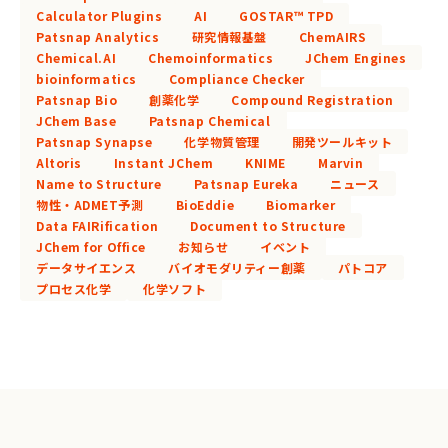
Calculator Plugins
AI
GOSTAR™ TPD
Patsnap Analytics
研究情報基盤
ChemAIRS
Chemical.AI
Chemoinformatics
JChem Engines
bioinformatics
Compliance Checker
Patsnap Bio
創薬化学
Compound Registration
JChem Base
Patsnap Chemical
Patsnap Synapse
化学物質管理
開発ツールキット
Altoris
Instant JChem
KNIME
Marvin
Name to Structure
Patsnap Eureka
ニュース
物性・ADMET予測
BioEddie
Biomarker
Data FAIRification
Document to Structure
JChem for Office
お知らせ
イベント
データサイエンス
バイオモダリティー創薬
パトコア
プロセス化学
化学ソフト