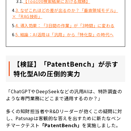
【Top100検索結果における成績】
3. なぜこれほどの差が出るのか？「垂直領域モデル」
×「RAG技術」
4. 導入効果：「3日間の作業」が「3時間」に変わる
5. 結論：AI活用は「汎用」から「特化型」の時代へ
【検証】「PatentBench」が示す
特化型AIの圧倒的実力
「ChatGPTやDeepSeekなどの汎用AIは、特許調査の
ような専門業務にどこまで通用するのか？」
多くの知財担当者やR&Dリーダーが抱くこの疑問に対
し、Patsnapは客観的な答えを出すために新たなベン
チマークテスト
「PatentBench」
を実施しました。