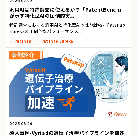
2026.02.02
汎用AIは特許調査に使えるか？「PatentBench」
が示す特化型AIの圧倒的実力
特許調査における汎用AIと特化型AIの性能比較。Patsnap
Eurekaの圧倒的なパフォーマンス...
Patsnap
Patsnap Eureka
2025.06.06
導入事例-Vyriadの遺伝子治療パイプラインを加速