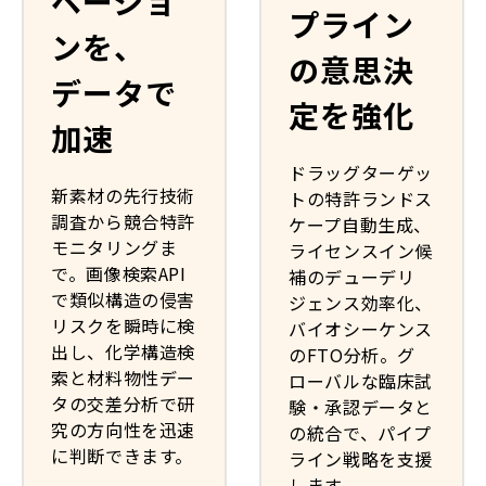
ベーショ
プライン
ンを、
の意思決
データで
定を強化
加速
ドラッグターゲッ
新素材の先行技術
トの特許ランドス
調査から競合特許
ケープ自動生成、
モニタリングま
ライセンスイン候
で。画像検索API
補のデューデリ
で類似構造の侵害
ジェンス効率化、
リスクを瞬時に検
バイオシーケンス
出し、化学構造検
のFTO分析。グ
索と材料物性デー
ローバルな臨床試
タの交差分析で研
験・承認データと
究の方向性を迅速
の統合で、パイプ
に判断できます。
ライン戦略を支援
します。