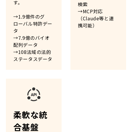
す。
検索
→MCP対応
→1.9億件のグ
（Claude等と連
ローバル特許デー
携可能）
タ
→7.9億のバイオ
配列データ
→108法域の法的
ステータスデータ
柔軟な統
合基盤