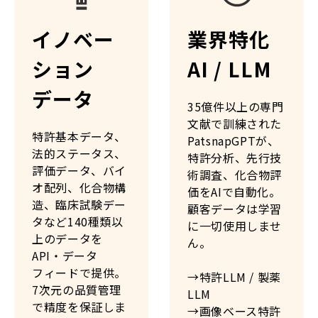
イノベー
業界特化
ション
AI / LLM
データ
35億件以上の専門
文献で訓練された
特許基本データ、
PatsnapGPTが、
法的ステータス、
特許分析、先行技
評価データ、バイ
術調査、化合物評
オ配列、化合物構
価をAIで自動化。
造、臨床試験デー
顧客データは学習
タなど140種類以
に一切使用しませ
上のデータを
ん。
API・データ
フィードで提供。
→特許LLM / 製薬
7次元の品質管理
LLM
で精度を保証しま
→画像ベース特許