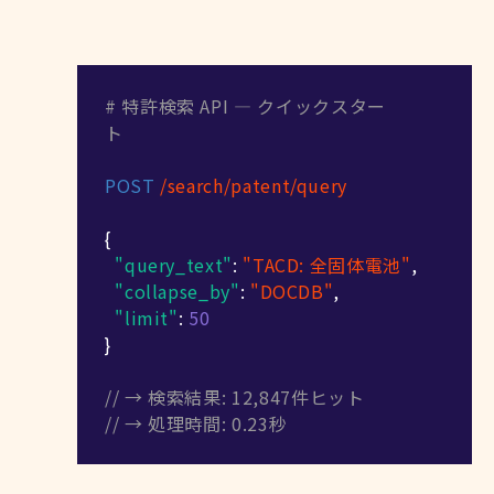
# 特許検索 API — クイックスター
ト
POST
/search/patent/query
{
"query_text"
:
"TACD: 全固体電池"
,
"collapse_by"
:
"DOCDB"
,
"limit"
:
50
}
// → 検索結果: 12,847件ヒット
// → 処理時間: 0.23秒