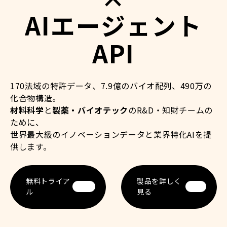
A
Iエージェント
API
170法域の特許データ、7.9億のバイオ配列、490万の
化合物構造。
材料科学
と
製薬・バイオテック
のR&D・知財チームの
ために、
世界最大級のイノベーションデータと業界特化AIを提
供します。
無料トライア
製品を詳しく
ル
見る