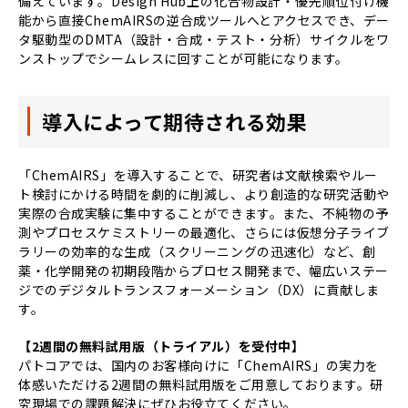
備えています。Design Hub上の化合物設計・優先順位付け機
能から直接ChemAIRSの逆合成ツールへとアクセスでき、デー
タ駆動型のDMTA（設計・合成・テスト・分析）サイクルをワ
ンストップでシームレスに回すことが可能になります。
導入によって期待される効果
「ChemAIRS」を導入することで、研究者は文献検索やルー
ト検討にかける時間を劇的に削減し、より創造的な研究活動や
実際の合成実験に集中することができます。また、不純物の予
測やプロセスケミストリーの最適化、さらには仮想分子ライブ
ラリーの効率的な生成（スクリーニングの迅速化）など、創
薬・化学開発の初期段階からプロセス開発まで、幅広いステー
ジでのデジタルトランスフォーメーション（DX）に貢献しま
す。
【2週間の無料試用版（トライアル）を受付中】
パトコアでは、国内のお客様向けに「ChemAIRS」の実力を
体感いただける2週間の無料試用版をご用意しております。研
究現場での課題解決にぜひお役立てください。