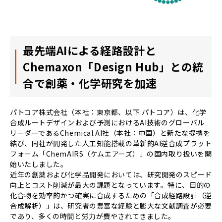
最先端AIによる経路設計と
Chemaxon「Design Hub」との統
合で創薬・化学研究を加速
パトコア株式会社（本社：東京都、以下 パトコア）は、化学
合成ルートデザインおよび予測におけるAI技術のグローバル
リーダーであるChemical.AI社（本社：中国）と新たな提携を
結び、同社が開発した人工知能搭載の革新的AI逆合成プラット
フォーム「ChemAIRS（ケムエアーズ）」の国内取り扱いを開
始いたしました。
近年の創薬および化学品開発においては、研究開発のスピード
向上とコスト削減が最大の課題となっています。特に、目的の
化合物を効率的かつ確実に合成するための「合成経路設計（逆
合成解析）」は、研究者の豊富な経験と膨大な文献調査が必要
であり、多くの時間と労力が費やされてきました。