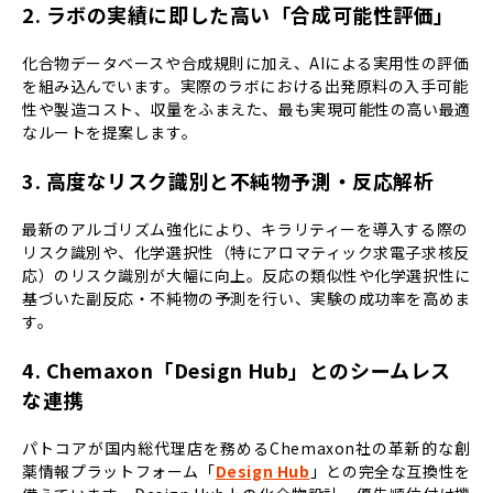
2. ラボの実績に即した高い「合成可能性評価」
化合物データベースや合成規則に加え、AIによる実用性の評価
を組み込んでいます。実際のラボにおける出発原料の入手可能
性や製造コスト、収量をふまえた、最も実現可能性の高い最適
なルートを提案します。
3. 高度なリスク識別と不純物予測・反応解析
最新のアルゴリズム強化により、キラリティーを導入する際の
リスク識別や、化学選択性（特にアロマティック求電子求核反
応）のリスク識別が大幅に向上。反応の類似性や化学選択性に
基づいた副反応・不純物の予測を行い、実験の成功率を高めま
す。
4. Chemaxon「Design Hub」とのシームレス
な連携
パトコアが国内総代理店を務めるChemaxon社の革新的な創
薬情報プラットフォーム「
Design Hub
」との完全な互換性を