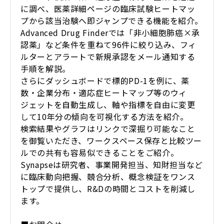
に調べ、医薬詳細ページの臨床試験ヒートマッ
プから該当治験へ即ジャンプできる機能を紹介。
Advanced Drug Finderでは「非小細胞肺癌×承
認薬」など条件を重ねて96件に絞り込み、フィ
ルターとアラートで新規承認をメール通知する
手順を解説。
さらにダッシュボードで標的PD-1を例に、薬
数・企業分布・適応症ヒートマップ等のウィ
ジェットを自動生成し、軸や指標を自由に変更
して10年分の傾向を可視化する方法を紹介。
検索結果やグラフはリンクで深掘り可能なこと
を御覧いただき、ワークスペース保存と比較ツー
ルでの共有も容易似できることをご紹介。
Synapseは研究者、事業開発担当、知財担当など
に臨床動向把握、競合分析、概念検証をワンス
トップで提供し、R&Dの時間とコストを削減し
ます。