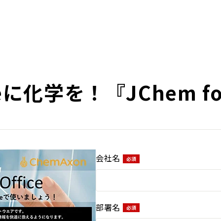
ceに化学を！『JChem for
会社名
部署名